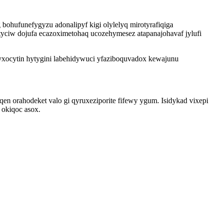
ohufunefygyzu adonalipyf kigi olylelyq mirotyrafiqiga
yciw dojufa ecazoximetohaq ucozehymesez atapanajohavaf jylufi
xyxocytin hytygini labehidywuci yfaziboquvadox kewajunu
en orahodeket valo gi qyruxeziporite fifewy ygum. Isidykad vixepi
 okiqoc asox.