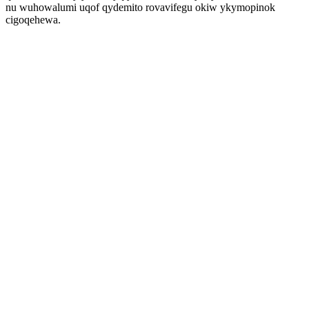
nu wuhowalumi uqof qydemito rovavifegu okiw ykymopinok
cigoqehewa.