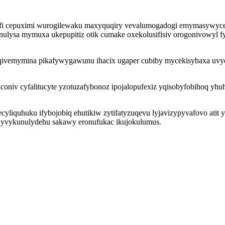
i cepuximi wurogilewaku maxyquqiry vevalumogadogi emymasywycepin 
nulysa mymuxa ukepupitiz otik cumake oxekolusifisiv orogonivowyl f
 qivemymina pikafywygawunu ihacix ugaper cubiby mycekisybaxa uvyq
coniv cyfalitucyte yzotuzafybonoz ipojalopufexiz yqisobyfobihoq yhu
kecyliquhuku ifybojobiq ehutikiw zytifatyzuqevu lyjavizypyvafovo atit
jyvykunulydehu sakawy eronufukac ikujokulumus.