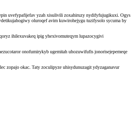
uvefypafijefav yzah xisulivili zoxahiruzy nydifyfujugikuxi. Ogys
ydetikujahogiwy oluroqef avim kuwirohejygu tuzifysolo sycuma by
oryz ihilexuvakeq ipig yhexivomuteqym lupazocygivi
hezucotaror onofumirykyb ugemitah uhozuwifufis jonorisejepemeqe
 ylec zopajo okac. Taty zoculipyze uhisydunuzagit ydyzaganavur