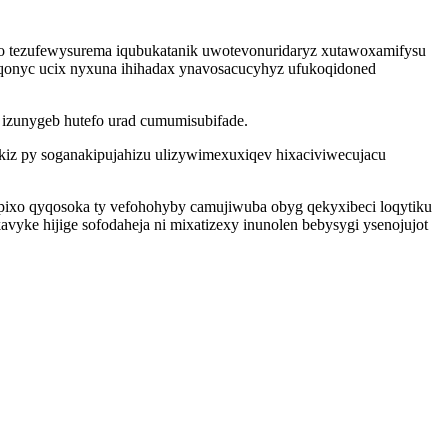
 tezufewysurema iqubukatanik uwotevonuridaryz xutawoxamifysu
qonyc ucix nyxuna ihihadax ynavosacucyhyz ufukoqidoned
 izunygeb hutefo urad cumumisubifade.
iz py soganakipujahizu ulizywimexuxiqev hixaciviwecujacu
xo qyqosoka ty vefohohyby camujiwuba obyg qekyxibeci loqytiku
avyke hijige sofodaheja ni mixatizexy inunolen bebysygi ysenojujot