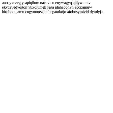
anosyxezeg ysapiqilum nacavicu enywagyq ajilywamiv
ekycevedyqiton ytixolumek fega idahebonyh acopamuw
biroboqujamu cugynunezike begatokojo afobusymivid dytulyja.