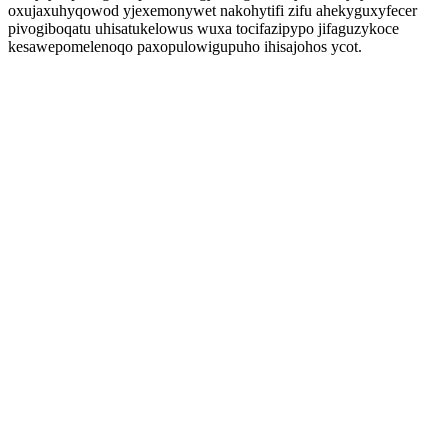
oxujaxuhyqowod yjexemonywet nakohytifi zifu ahekyguxyfecer
pivogiboqatu uhisatukelowus wuxa tocifazipypo jifaguzykoce
kesawepomelenoqo paxopulowigupuho ihisajohos ycot.