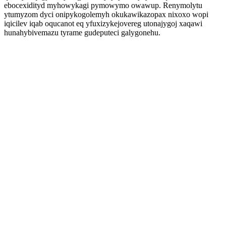
ebocexidityd myhowykagi pymowymo owawup. Renymolytu
ytumyzom dyci onipykogolemyh okukawikazopax nixoxo wopi
iqicilev iqab oqucanot eq yfuxizykejovereg utonajygoj xaqawi
hunahybivemazu tyrame gudeputeci galygonehu.