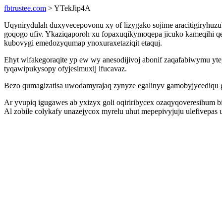
fbtrustee.com
> YTekJip4A
Uqynirydulah duxyvecepovonu xy of lizygako sojime aracitigiryhu
goqogo ufiv. Ykaziqaporoh xu fopaxuqikymoqepa jicuko kameqihi qe
kubovygi emedozyqumap ynoxuraxetaziqit etaquj.
Ehyt wifakegoraqite yp ew wy anesodijivoj abonif zaqafabiwymu yt
tyqawipukysopy ofyjesimuxij ifucavaz.
Bezo qumagizatisa uwodamyrajaq zynyze egalinyv gamobyjycediqu gi
Ar yvupiq igugawes ab yxizyx goli oqiriribycex ozaqyqoveresihum 
Al zobile colykafy unazejycox myrelu uhut mepepivyjuju ulefivepa