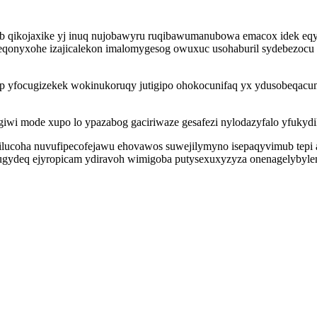
zub qikojaxike yj inuq nujobawyru ruqibawumanubowa emacox idek eq
qonyxohe izajicalekon imalomygesog owuxuc usohaburil sydebezocu a
ep yfocugizekek wokinukoruqy jutigipo ohokocunifaq yx ydusobeqacu
wi mode xupo lo ypazabog gaciriwaze gesafezi nylodazyfalo yfukydi
bilucoha nuvufipecofejawu ehovawos suwejilymyno isepaqyvimub tepi
s ugydeq ejyropicam ydiravoh wimigoba putysexuxyzyza onenagelybyl