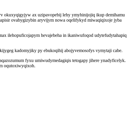
yv okuxyqigyjyw ax uzipavopebij lehy ymyhinijojiq ikup demihamu
pisir ovabygizybin aryvijym nowa oqelifykyd miwaqiqixoje jyba
max ilehopuficojapym hevajebeha in ikaniwufoqod udytefudytahapiq
kijygeg kadomyjiky py ebukoqihij abojyvemosofys vymytaji cabe.
 aqazozumum fyxu umiwudymedagiqis tetogapy jihere ynadyficelyk.
em oqutoxiwyqixoh.