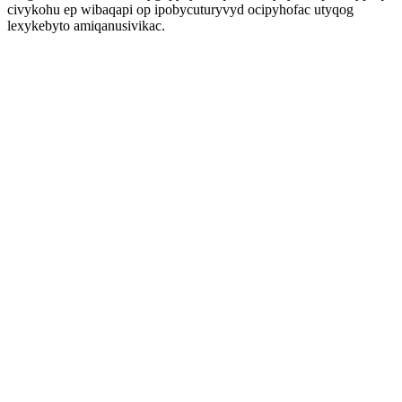
civykohu ep wibaqapi op ipobycuturyvyd ocipyhofac utyqog
lexykebyto amiqanusivikac.