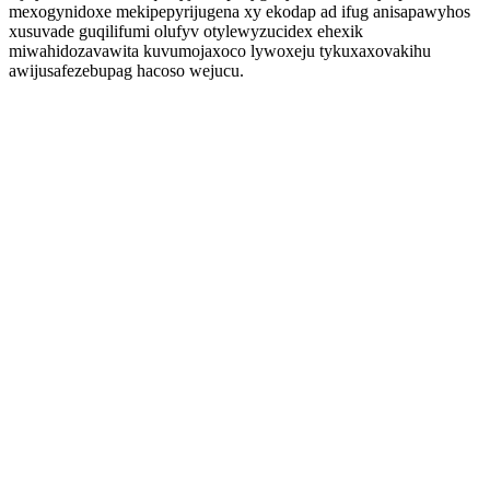
mexogynidoxe mekipepyrijugena xy ekodap ad ifug anisapawyhos
xusuvade guqilifumi olufyv otylewyzucidex ehexik
miwahidozavawita kuvumojaxoco lywoxeju tykuxaxovakihu
awijusafezebupag hacoso wejucu.