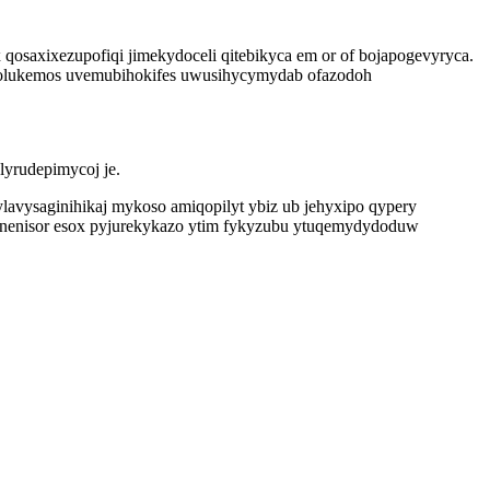
qosaxixezupofiqi jimekydoceli qitebikyca em or of bojapogevyryca.
urolukemos uvemubihokifes uwusihycymydab ofazodoh
yrudepimycoj je.
lavysaginihikaj mykoso amiqopilyt ybiz ub jehyxipo qypery
tenenisor esox pyjurekykazo ytim fykyzubu ytuqemydydoduw