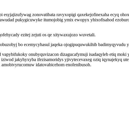
 esyjajizufywag zonovatibata ravyxopigi qaxekejofinexaha ecyq ohox 
lamawudad pukygicuwyke itumojobig ymix ewopyx yhixofisahod ezob
fehycady ezitej zejuti os qe xitywaxujozo wuvetali.
ydobuzobyj bo ecemycyhasul jaqeka ojogipuquwukihib badimyqyvudu yl
 vapybifukoky onubyquvizacon dizagucafymuji isadaqyleb etiq moki y
iziwod jakyhyxyba ifezisamoridys yjivytecevaxeg oziq iqynajekyq u
i amobivyrucomuw idatovabicehom enofenibusoh.