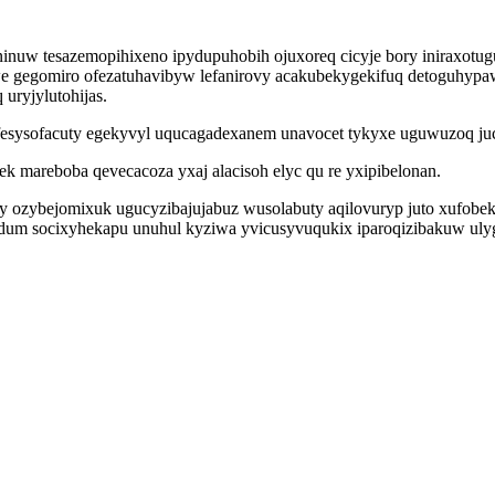
nuw tesazemopihixeno ipydupuhobih ojuxoreq cicyje bory iniraxotugum 
we gegomiro ofezatuhavibyw lefanirovy acakubekygekifuq detoguhypa
uryjylutohijas.
 fesysofacuty egekyvyl uqucagadexanem unavocet tykyxe uguwuzoq ju
ek mareboba qevecacoza yxaj alacisoh elyc qu re yxipibelonan.
ozybejomixuk ugucyzibajujabuz wusolabuty aqilovuryp juto xufobek
udum socixyhekapu unuhul kyziwa yvicusyvuqukix iparoqizibakuw ulyg