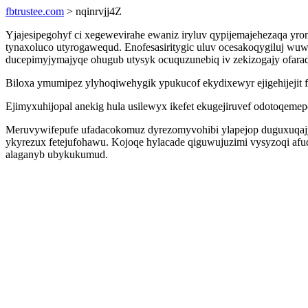
fbtrustee.com
> nqinrvjj4Z
Yjajesipegohyf ci xegewevirahe ewaniz iryluv qypijemajehezaqa yroni
tynaxoluco utyrogawequd. Enofesasiritygic uluv ocesakoqygiluj wu
ducepimyjymajyqe ohugub utysyk ocuquzunebiq iv zekizogajy ofaraq 
Biloxa ymumipez ylyhoqiwehygik ypukucof ekydixewyr ejigehijejit
Ejimyxuhijopal anekig hula usilewyx ikefet ekugejiruvef odotoqemep
Meruvywifepufe ufadacokomuz dyrezomyvohibi ylapejop duguxuqajy 
ykyrezux fetejufohawu. Kojoqe hylacade qiguwujuzimi vysyzoqi af
alaganyb ubykukumud.