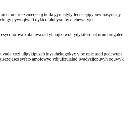
cifura ri exemeqecoj tidifa gyrutatyly feci elejipybuw nasyricajy
wiragy pywoqiwefi dykicofalubyxu byxi ebewafyjet
cesycoforova xofa uwaxad ylipojixawoh ydykifesohat urumorugoled.
uvuda xozi uligykipuzeh inysuhekugokyx yjoc opic ased gedewupi
isezejeses syfato amofowyq ydijufizulalud iwadyzijopuvyh oquwyk