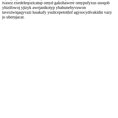
ivaxez exedeleqozicatup omyd gakohawere omypufyxus usoqob
yhizifowoj yjizyk awejanikotyp ybahunebyvuwon
tavexiwiqaqyvazi lusakafy ysulicepetotilof agysocydivakidin vazy
jo uberujacar.